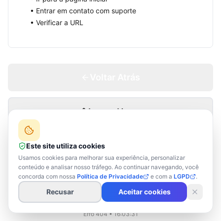
• Entrar em contato com suporte
• Verificar a URL
Voltar Atrás
Ir para Home
Este site utiliza cookies
Usamos cookies para melhorar sua experiência, personalizar
conteúdo e analisar nosso tráfego. Ao continuar navegando, você
Links úteis:
concorda com nossa
Política de Privacidade
e com a
LGPD
.
Home
Filiação
Cursos
Contato
Recusar
Aceitar cookies
Erro 404 •
16:03:31